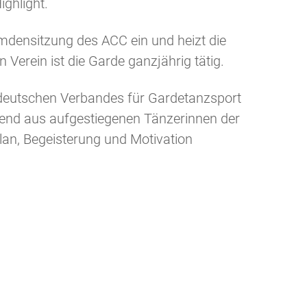
ghlight.
remdensitzung des ACC ein und heizt die
Verein ist die Garde ganzjährig tätig.
 deutschen Verbandes für Gardetanzsport
egend aus aufgestiegenen Tänzerinnen der
an, Begeisterung und Motivation
nzahl der Roten Garde beschränkt.
tglieder statt, zu dem auch Nicht-
beweisen. Der Verein nimmt herzlich
r neuen Schwung in den eigenen Reihen.