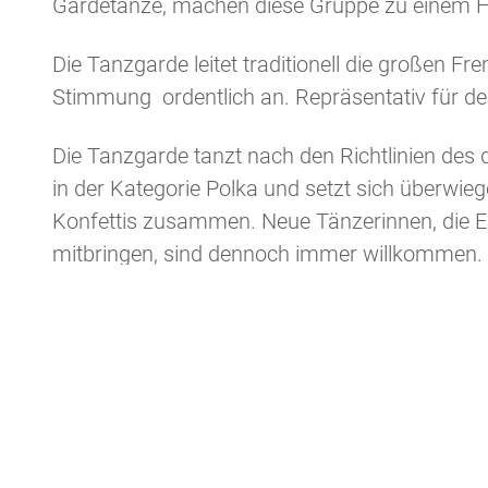
Gardetänze, machen diese Gruppe zu einem Hi
Die Tanzgarde leitet traditionell die großen F
Stimmung ordentlich an. Repräsentativ für den 
Die Tanzgarde tanzt nach den Richtlinien des
in der Kategorie Polka und setzt sich überwi
Konfettis zusammen. Neue Tänzerinnen, die El
mitbringen, sind dennoch immer willkommen.
Ähnlich wie bei den Konfettis ist die Kostüma
Jährlich findet ein Auswahltraining für neue Mi
ACC’ler*innen eingeladen sind, ihr Können zu 
gerne neue Mitglieder auf und freut sich übe
Trainingsort:
Aula der Stadtschule